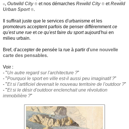
,
Outwild City
et nos démarches
Rewild City
et
Rewild
®
®
®
Urban Sport
.
®
Il suffirait juste que le services d'urbanisme et les
promoteurs acceptent parfois de penser différemment
ce
qu'est une rue
et
ce qu'est faire du sport
aujourd'hui en
milieu urbain.
Bref, d'accepter de pensée la rue à partir d'
une nouvelle
carte des pensables
.
Voir :
- "
Un autre regard sur l'architecture ?
"
- "
Pourquoi le sport en ville est-il aussi peu imaginatif ?
"
- "
Et si l'artificiel devenait le nouveau territoire de l'outdoor ?
"
- "
Et si le désir d'outdoor enclenchait une révolution
immobilière ?
"